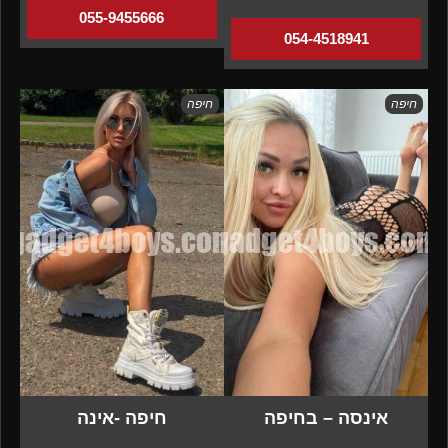
055-9455666
054-4518941
חיפה
חיפה
אינסה – בחיפה
חיפה -אינה