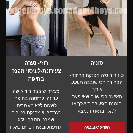
סוניה
רוזי- נערה
צעירונת-לעיסוי מפנק
סוניה רוסיה מפנקת בחיפה-
בחיפה
הבחורה הכי שובבה תשגע
אותך.
צעירה שובבה רוזי אישה
האישה הכי שווה שאי פעם
עדינה -להזמנה בחיפה
הזמנת תגיע לבית שלך או
לשעות ללא מעצורים.
למלון בו אתה נמצא
נערת ליווי מפנקת בטירוף
שמבטיחה לך שלא
תחיפהכזב אין דברים כאלה
054-4518960