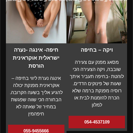
ויקה – בחיפה
חיפה- אינגה -נערה
ישראלית אוקראינית
מסאג מפנק עם צעירה
הורסת
שובבה, ויקה הצעירה הכי
לוהטת -בחיפה תעביר איתך
אינגה נערת ליווי בחיפה –
שעות של פינוקים הדדים.
אוקראינית מפנקת יכולה
רוסיה מפנקת ברמה שלא
להגיע אליך בשעה הקרובה.
הכרת להזמנות לבית או
הבחורה הכי שווה שפגשת
למלון
במחיר זול שאתה לא
חיפהמין
054-4537109
055-9455666