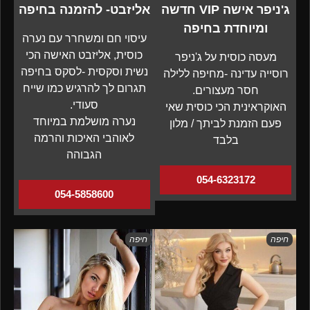
ג'ניפר אישה VIP חדשה
אליזבט- להזמנה בחיפה
ומיוחדת בחיפה
עיסוי חם ומשחרר עם נערה
כוסית, אליזבט האישה הכי
מעסה כוסית על ג'ניפר
נשית וסקסית -לסקס בחיפה
רוסייה עדינה -מחיפה ללילה
תגרום לך להרגיש כמו שייח
חסר מעצורים.
סעודי.
האוקראינית הכי כוסית שאי
נערה מושלמת במיוחד
פעם הזמנת לביתך / מלון
לאוהבי האיכות והרמה
בלבד
הגבוהה
054-6323172
054-5858600
חיפה
חיפה