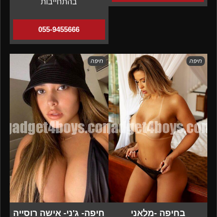
בהתחייבות
055-9455666
חיפה
חיפה
בחיפה -מלאני
חיפה- ג'ני- אישה רוסייה