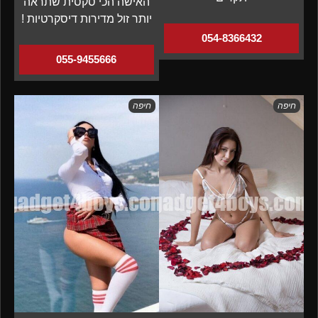
האישה הכי סקסית שתראה
יותר זול מדירות דיסקרטיות !
054-8366432
055-9455666
חיפה
חיפה