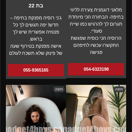
בת 22
מלאני דוגמנית צעירה לליווי
בחיפה- הבחורה הכי מיוחדת
ג'ני רוסיה מפנקת בחיפה –
תגרום לך להרגיש כמו שייח
חדש! יפה תגשים לך כל
סעודי.
פנטזיה אפשרית שיש לך
הרוסיה הכי כוסית שפגשת
בראש.
התקשרו עכשיו לחיפהם
אישה מפנקת בטירוף שעה
פגישה
של פינוק שלא תשכח לעולם
054-6323198
055-9365165
חיפה
חיפה