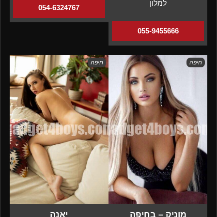
למלון
054-6324767
055-9455666
חיפה
חיפה
מוניק – בחיפה
יאנה