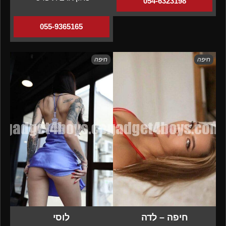
054-6323198
055-9365165
חיפה
חיפה
חיפה – לדה
לוסי