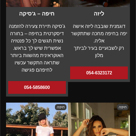
ליזה
חיפה – ג'סיקה
דוגמנית שובבה ליזה אישה
ג'סיקה תיירת צעירה להזמנה
יפה בחיפה מחכה שתתקשר
דיסקרטית בחיפה – בחורה
אליה.
נשית תגשים לך כל פנטזיה
רק לשבועיים בעיר לביתך
אפשרית שיש לך בראש.
מלון
האוקראינית מהשוות ביותר
שתראה התקשר עכשיו
לחיפהם פגישה
054-6323172
054-5858600
חיפה
חיפה