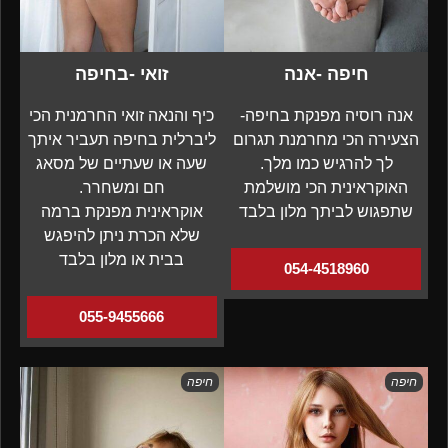
חיפה -אנה
זואי -בחיפה
אנה רוסיה מפנקת בחיפה-
כיף והנאה זואי החרמנית הכי
הצעירה הכי מחרמנת תגרום
ליברלית בחיפה תעביר איתך
לך להרגיש כמו מלך.
שעה או שעתיים של מסאג
האוקראינית הכי מושלמת
חם ומשחרר.
שתפגוש לביתך מלון בלבד
אוקראינית מפנקת ברמה
שלא הכרת ניתן להיפגש
בבית או מלון בלבד
054-4518960
055-9455666
חיפה
חיפה