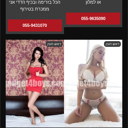
או למלון
הכל בזרימה ובכיף הדדי אני
ממכרת בטירוף
055-9635090
055-9431070
ראש העין
ראש העין