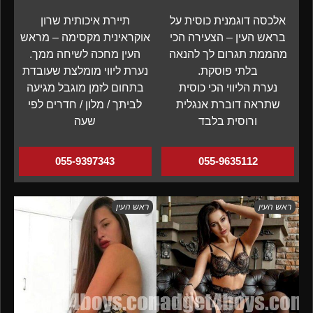
אלכסה דוגמנית כוסית על
תיירת איכותית שרון
בראש העין – הצעירה הכי
אוקראינית מקסימה – מראש
מהממת תגרום לך להנאה
העין מחכה לשיחה ממך.
בלתי פוסקת.
נערת ליווי מומלצת שעובדת
נערת הליווי הכי כוסית
בתחום לזמן מוגבל מגיעה
שתראה דוברת אנגלית
לביתך / מלון / חדרים לפי
ורוסית בלבד
שעה
055-9397343
055-9635112
ראש העין
ראש העין