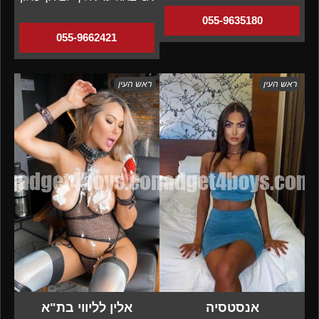
055-9635180
055-9662421
ראש העין
ראש העין
אנסטסיה
אלין לליווי בת"א