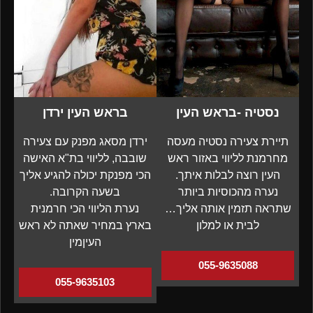
נסטיה -בראש העין
בראש העין ירדן
תיירת צעירה נסטיה מעסה
ירדן מסאג מפנק עם צעירה
מחרמנת לליווי באזור ראש
שובבה, לליווי בת"א האישה
העין רוצה לבלות איתך.
הכי מפנקת יכולה להגיע אליך
נערה מהכוסיות ביותר
בשעה הקרובה.
שתראה תזמין אותה אליך…
נערת הליווי הכי חרמנית
לבית או למלון
בארץ במחיר שאתה לא ראש
העיןמין
055-9635088
055-9635103