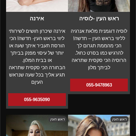
ראש העין -לוסיה
אירנה
לוסיה דוגמנית מלאת אנרגיה
אירנה שיכרון חושים לשירותי
לליווי בראש העין – חדשה!
ליווי בראש העין- חדשה! הכי
הכי מהממת תגרום לך
הורסת תעביר איתך שעה או
להרגיש כמו בסרט כחול.
יותר של עיסוי מפנק בביתך
הרוסיה הכי סקסית שתראה
או בבית המלון.
לביתך מלון
הבחורה הכי סקסית שתראה
תגיע אליך בכל שעה שנראש
העיןם
055-9478963
055-9635090
ראש העין
ראש העין