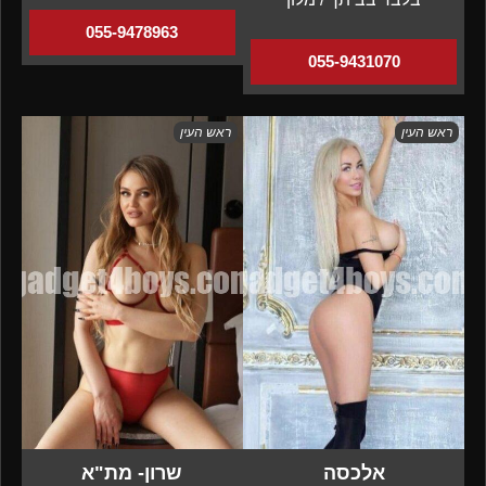
055-9478963
055-9431070
ראש העין
ראש העין
אלכסה
שרון- מת"א