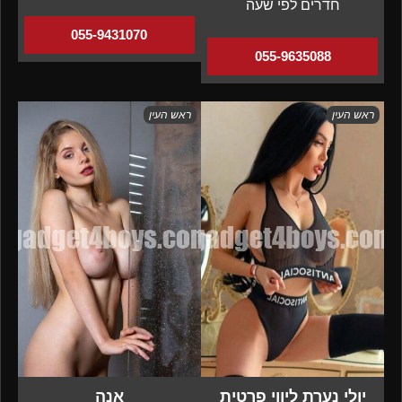
חדרים לפי שעה
055-9431070
055-9635088
ראש העין
ראש העין
יולי נערת ליווי פרטית
אנה