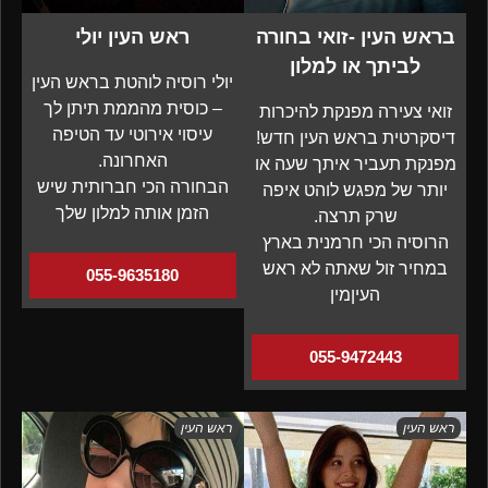
בראש העין -זואי בחורה
ראש העין יולי
לביתך או למלון
יולי רוסיה לוהטת בראש העין
– כוסית מהממת תיתן לך
זואי צעירה מפנקת להיכרות
עיסוי אירוטי עד הטיפה
דיסקרטית בראש העין חדש!
האחרונה.
מפנקת תעביר איתך שעה או
הבחורה הכי חברותית שיש
יותר של מפגש לוהט איפה
הזמן אותה למלון שלך
שרק תרצה.
הרוסיה הכי חרמנית בארץ
במחיר זול שאתה לא ראש
055-9635180
העיןמין
055-9472443
ראש העין
ראש העין