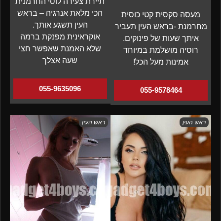
תיירת צעירה לוסי החרמנית
הכי מלאת אנרגיה – בראש
מעסה סקסית קטי כוסית
העין תשגע אותך.
מחרמנת -בראש העין תעביר
אוקראינית מפנקת ברמה
איתך שעות של פינוקים.
שלא האמנת שאפשר חצי
רוסיה מושלמת במיוחד
שעה אצלך
אמינות מעל הכל!
055-9635096
055-9578464
ראש העין
ראש העין