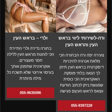
ורה-לשירותי ליווי בראש
ולרי – בראש העין
העין והראש העין
בחורה נדירה ולרי התיירת
הכי לוהטת מראש העין ללילה
צעירה יפה ורה הבחורה הכי
חסר מעצורים.
מלאת אנרגיה להיכרות
אוקראינית שתפנק אותך
דיסקרטית בראש העין תיתן
בעיסוי אירוטי שלא תשכח כל
לך הנאה בלתי פוסקת.
מילה מיותרת
האוקראינית הכי כוסית
שפגשת ניתן לכתוב הודעת
ווצאפ לראש העיןום פגישה
055-9635096
055-9397228