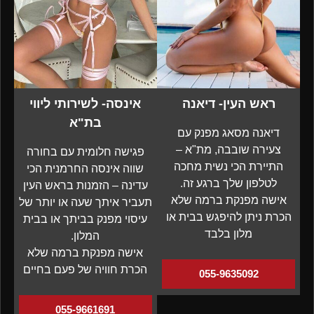
ראש העין- דיאנה
אינסה- לשירותי ליווי
בת"א
דיאנה מסאג מפנק עם
צעירה שובבה, מת"א –
פגישה חלומית עם בחורה
התיירת הכי נשית מחכה
שווה אינסה החרמנית הכי
לטלפון שלך ברגע זה.
עדינה – הזמנות בראש העין
אישה מפנקת ברמה שלא
תעביר איתך שעה או יותר של
הכרת ניתן להיפגש בבית או
עיסוי מפנק בביתך או בבית
מלון בלבד
המלון.
אישה מפנקת ברמה שלא
הכרת חוויה של פעם בחיים
055-9635092
055-9661691